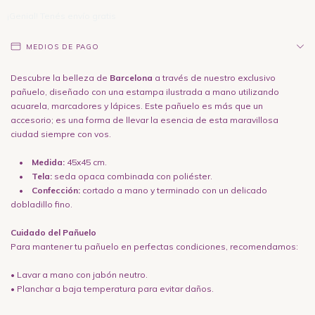
¡Genial! Tenés envío gratis
MEDIOS DE PAGO
Descubre la belleza de
Barcelona
a través de nuestro exclusivo
pañuelo, diseñado con una estampa ilustrada a mano utilizando
acuarela, marcadores y lápices. Este pañuelo es más que un
accesorio; es una forma de llevar la esencia de esta maravillosa
ciudad siempre con vos.
•
Medida:
45x45 cm.
•
Tela:
seda opaca combinada con poliéster.
•
Confección:
cortado a mano y terminado con un delicado
dobladillo fino.
Cuidado del Pañuelo
Para mantener tu pañuelo en perfectas condiciones, recomendamos:
• Lavar a mano con jabón neutro.
• Planchar a baja temperatura para evitar daños.