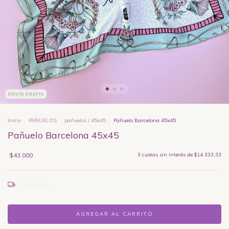
ENVÍO GRATIS
Inicio
.
PAÑUELOS
.
pañuelos / 45x45
.
Pañuelo Barcelona 45x45
Pañuelo Barcelona 45x45
$43.000
3
cuotas sin interés de
$14.333,33
Envío gratis